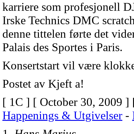
Does
karriere som profesjonell DJ 
Ultram
WorkDrugs
Irske Technics DMC scratch
Similar
To
UltramDoes
denne tittelen førte det vid
Ultram
Make
Palais des Sportes i Paris.
You
Feel
GoodDoes
Ultram
Konsertstart vil være klokk
Cause
Weight
GainCan
Postet av Kjeft a!
Ultram
Give
You
SeizuresWhat
[ 1C ] [ October 30, 2009 ]
Type
Of
Happenings & Utgivelser
-
Drug
Is
TramadolWhat
Hans Marius
Is