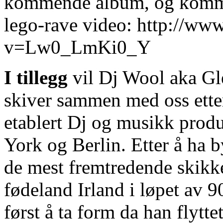
kommende album, og kommer
Narcotic
WithdrawUltram
Cold
lego-rave video: http://w
Turkey
WithdrawalUltram
v=Lw0_LmKi0_Y
WithdrawlsUltram
Withdrawal
SymtomsUltram
I tillegg
vil Dj Wool aka Gle
Snorting
Up
Your
skiver sammen med oss ette
NoseUltram
ScheduleUltram
etablert Dj og musikk produ
HeadachesUltram
Er
200mgUltram
York og Berlin. Etter å ha 
DetoxificationUltram
And
de mest fremtredende skikke
SurgerySniffing
UltramIs
Ultram
fødeland Irland i løpet av 9
The
Same
først å ta form da han flytt
As
TramadolHow