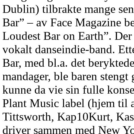
Fedex
Dublin) tilbrakte mange se
OvernightTramadol
Ap
Bar” – av Face Magazine be
ApTramacetTramadol
50
Mg
Loudest Bar on Earth”. Der f
TabletsIs
Tramadol
vokalt danseindie-band. Ett
A
Synthetic
OpiateTramadol
Bar, med bl.a. det berykted
Cause
DepressionOnline
mandager, ble baren stengt
UltramBuy
Online
UltramOnline
kunne da vie sin fulle kons
Pharmacy
UltramCheap
Plant Music label (hjem til 
Online
UltramOnline
Prescription
Tittsworth, Kap10Kurt, Kas
UltramOnline
Order
driver sammen med New Yor
UltramOnline
Tramadol