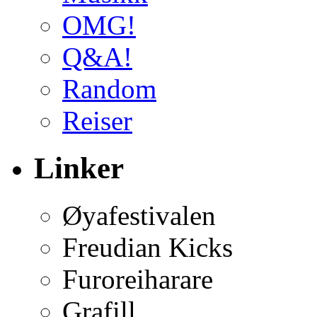
OMG!
Q&A!
Random
Reiser
Linker
Øyafestivalen
Freudian Kicks
Furoreiharare
Grafill