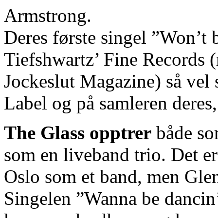
UltramUltram
Armstrong.
DetoxUltram
ZoloftDoes
Deres første singel ”Won’t 
Ultram
Make
You
Tiefshwartz’ Fine Records (
Feel
HighIs
Jockeslut Magazine) så vel
Ultram
AddictingUltram
IngredientsUltram
Label og på samleren dere
DiscussionUltram
DependencyUltram
And
The Glass opptrer
både som
Urine
ScreensIs
Ultram
som en liveband trio. Det er
A
BarbituateHow
Oslo som et band, men Glen 
To
Get
Off
Singelen ”Wanna be dancin’”
UltramUltram
For