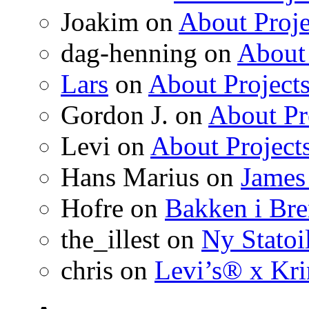
Joakim on
About Proje
dag-henning on
About 
Lars
on
About Project
Gordon J. on
About Pr
Levi on
About Project
Hans Marius on
James
Hofre on
Bakken i Bre
the_illest on
Ny Statoil
chris on
Levi’s® x Kr