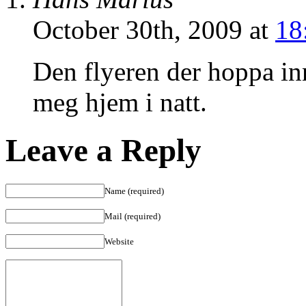
Ultram
Used
October 30th, 2009 at
18
To
TreatUltram
WeanUltram
Den flyeren der hoppa in
Message
Boards
meg hjem i natt.
Leave a Reply
Name (required)
Mail (required)
Website