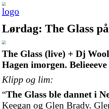
Lørdag: The Glass på
Is
Tramadol
The Glass (live) + Dj Wool
AddictiveTramadol
Considered
A
Hagen imorgen. Belieeeve 
NarcoticWhat
Is
The
Klipp og lim:
Medicine
TramadolTramadol
DosageTramadol
AbuseTramadol
“
The Glass ble dannet i N
Used
To
Keegan og Glen Brady. Gle
TreatCheap
Tramadol