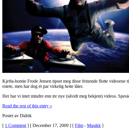
Kjefta-homie Frode Jensen tipset meg disse feinende flotte videoene t
rotete, men har dog et par virkelig heite låter.
Her har vi intet mindre enn tre nye (såvidt meg bekjent) videos. Spesie
Read the rest of this entry »
Postet av Didrik
[
1 Comment
] [ December 17, 2009 ] [
Film
-
Musikk
]