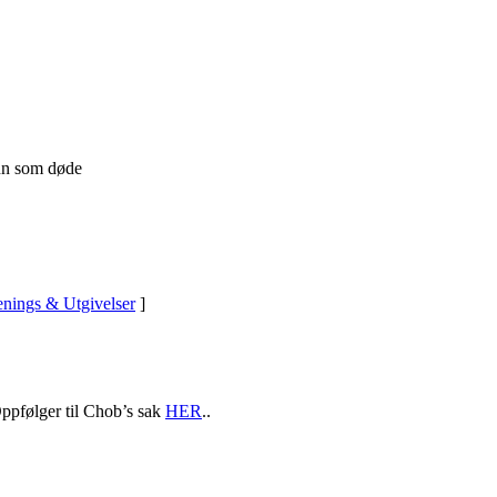
nn som døde
nings & Utgivelser
]
Oppfølger til Chob’s sak
HER
..