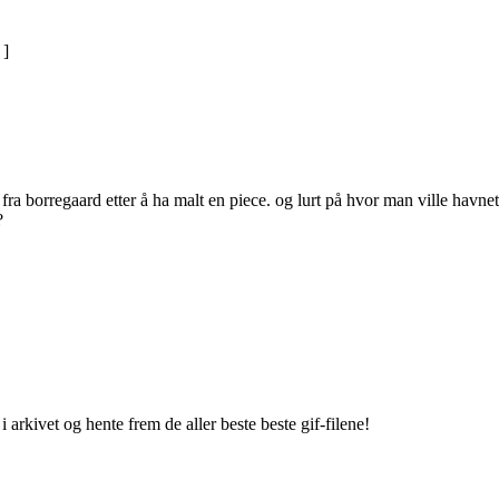
]
a borregaard etter å ha malt en piece. og lurt på hvor man ville havnet om 
?
arkivet og hente frem de aller beste beste gif-filene!