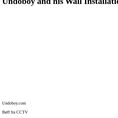
Undoboy and his Wall Installat
Undoboy.com
Bøff fra CCTV