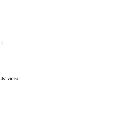
]
ds’ video!