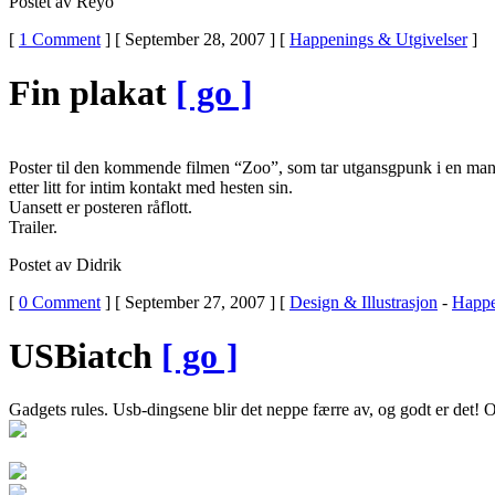
Postet av Reyo
[
1 Comment
] [ September 28, 2007 ] [
Happenings & Utgivelser
]
Fin plakat
[ go ]
Poster til den kommende filmen “Zoo”, som tar utgansgpunk i en ma
etter litt for intim kontakt med hesten sin.
Uansett er posteren råflott.
Trailer.
Postet av Didrik
[
0 Comment
] [ September 27, 2007 ] [
Design & Illustrasjon
-
Happe
USBiatch
[ go ]
Gadgets rules. Usb-dingsene blir det neppe færre av, og godt er det! 