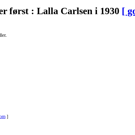
er først : Lalla Carlsen i 1930
[ g
ler.
om
]