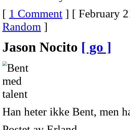
[
1 Comment
] [ February 2
Random
]
Jason Nocito
[ go ]
Han heter ikke Bent, men ha
Postet av Erland