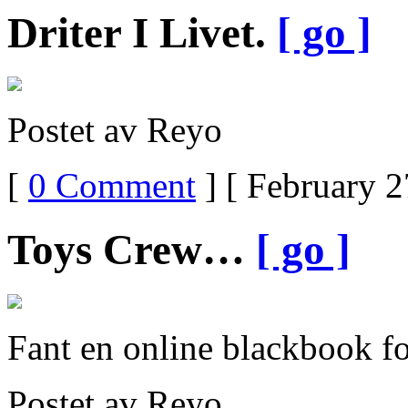
Driter I Livet.
[ go ]
Postet av Reyo
[
0 Comment
] [ February 2
Toys Crew…
[ go ]
Fant en online blackbook f
Postet av Reyo