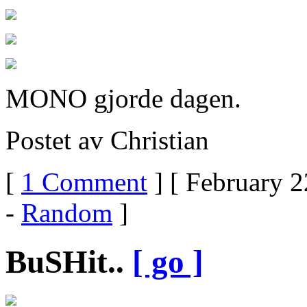
MONO gjorde dagen.
Postet av Christian
[
1 Comment
] [ February 2
-
Random
]
BuSHit..
[ go ]