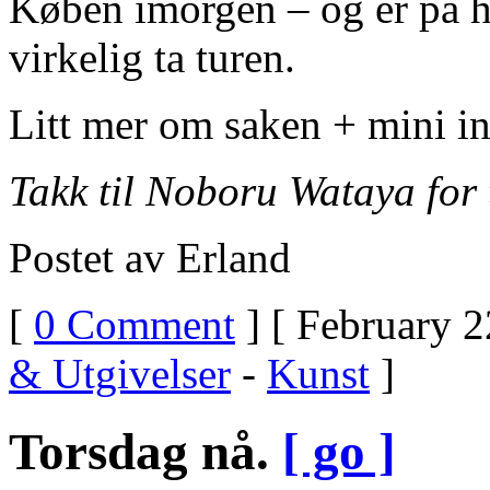
Køben imorgen – og er på h
virkelig ta turen.
Litt mer om saken + mini i
Takk til Noboru Wataya for 
Postet av Erland
[
0 Comment
] [ February 2
& Utgivelser
-
Kunst
]
Torsdag nå.
[ go ]