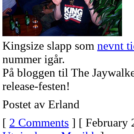
Kingsize slapp som
nevnt ti
nummer igår.
På bloggen til The Jaywalke
release-festen!
Postet av Erland
[
2 Comments
] [ February 