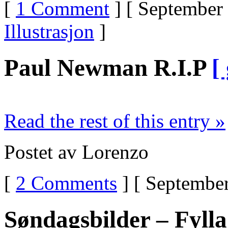
[
1 Comment
] [ September 
Illustrasjon
]
Paul Newman R.I.P
[
Read the rest of this entry »
Postet av Lorenzo
[
2 Comments
] [ September
Søndagsbilder – Fyll