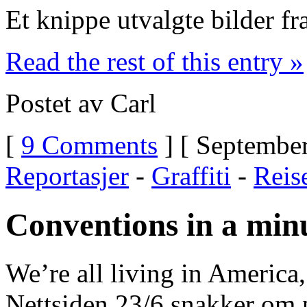
Et knippe utvalgte bilder fra
Read the rest of this entry »
Postet av Carl
[
9 Comments
] [ September
Reportasjer
-
Graffiti
-
Reis
Conventions in a min
We’re all living in America,
Nettsiden 23/6 snakker om p