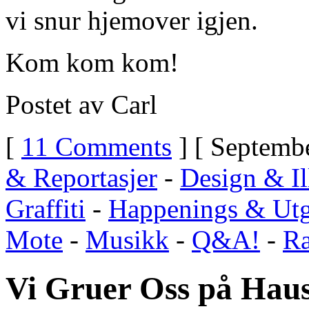
vi snur hjemover igjen.
Kom kom kom!
Postet av Carl
[
11 Comments
] [ Septembe
& Reportasjer
-
Design & Il
Graffiti
-
Happenings & Utg
Mote
-
Musikk
-
Q&A!
-
R
Vi Gruer Oss på Haus