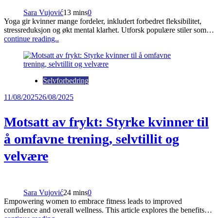
Sara Vujović
13 mins
0
Yoga gir kvinner mange fordeler, inkludert forbedret fleksibilitet,
stressreduksjon og økt mental klarhet. Utforsk populære stiler som…
continue reading..
Selvforbedring
11/08/2025
26/08/2025
Motsatt av frykt: Styrke kvinner til
å omfavne trening, selvtillit og
velvære
Sara Vujović
24 mins
0
Empowering women to embrace fitness leads to improved
confidence and overall wellness. This article explores the benefits…