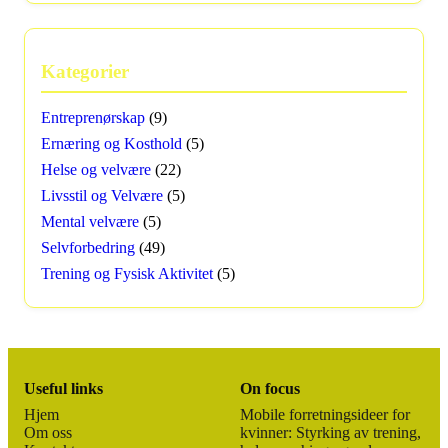
Kategorier
Entreprenørskap
(9)
Ernæring og Kosthold
(5)
Helse og velvære
(22)
Livsstil og Velvære
(5)
Mental velvære
(5)
Selvforbedring
(49)
Trening og Fysisk Aktivitet
(5)
Useful links
On focus
Hjem
Mobile forretningsideer for
Om oss
kvinner: Styrking av trening,