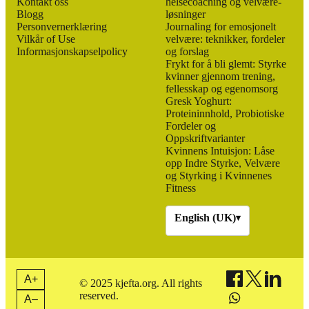
Kontakt oss
helsecoaching og velvære-
Blogg
løsninger
Personvernerklæring
Journaling for emosjonelt
Vilkår of Use
velvære: teknikker, fordeler
Informasjonskapselpolicy
og forslag
Frykt for å bli glemt: Styrke
kvinner gjennom trening,
fellesskap og egenomsorg
Gresk Yoghurt:
Proteininnhold, Probiotiske
Fordeler og
Oppskriftvarianter
Kvinnens Intuisjon: Låse
opp Indre Styrke, Velvære
og Styrking i Kvinnenes
Fitness
English (UK)
▾
A+
© 2025 kjefta.org. All rights
reserved.
A–