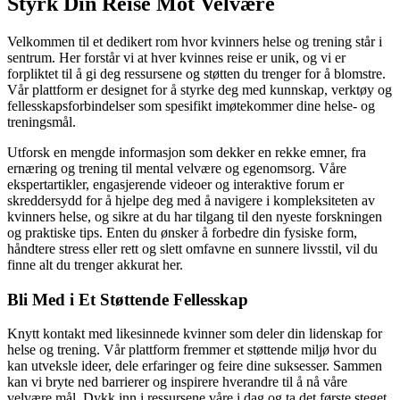
Styrk Din Reise Mot Velvære
Velkommen til et dedikert rom hvor kvinners helse og trening står i
sentrum. Her forstår vi at hver kvinnes reise er unik, og vi er
forpliktet til å gi deg ressursene og støtten du trenger for å blomstre.
Vår plattform er designet for å styrke deg med kunnskap, verktøy og
fellesskapsforbindelser som spesifikt imøtekommer dine helse- og
treningsmål.
Utforsk en mengde informasjon som dekker en rekke emner, fra
ernæring og trening til mental velvære og egenomsorg. Våre
ekspertartikler, engasjerende videoer og interaktive forum er
skreddersydd for å hjelpe deg med å navigere i kompleksiteten av
kvinners helse, og sikre at du har tilgang til den nyeste forskningen
og praktiske tips. Enten du ønsker å forbedre din fysiske form,
håndtere stress eller rett og slett omfavne en sunnere livsstil, vil du
finne alt du trenger akkurat her.
Bli Med i Et Støttende Fellesskap
Knytt kontakt med likesinnede kvinner som deler din lidenskap for
helse og trening. Vår plattform fremmer et støttende miljø hvor du
kan utveksle ideer, dele erfaringer og feire dine suksesser. Sammen
kan vi bryte ned barrierer og inspirere hverandre til å nå våre
velvære mål. Dykk inn i ressursene våre i dag og ta det første steget