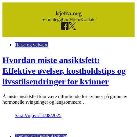
kjefta.org
Se innlegg
Om
Hjem
Kontakt
Skip to content
Helse og velvære
Hvordan miste ansiktsfett:
Effektive øvelser, kostholdstips og
livsstilsendringer for kvinner
Å miste ansiktsfett kan være utfordrende for kvinner på grunn av
hormonelle svingninger og langsommere…
Sara Vujović
11/08/2025
Trening og Fysisk Aktivitet