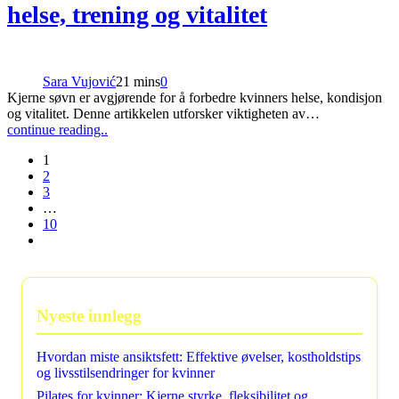
helse, trening og vitalitet
Sara Vujović
21 mins
0
Kjerne søvn er avgjørende for å forbedre kvinners helse, kondisjon
og vitalitet. Denne artikkelen utforsker viktigheten av…
continue reading..
1
2
3
…
10
Nyeste innlegg
Hvordan miste ansiktsfett: Effektive øvelser, kostholdstips
og livsstilsendringer for kvinner
Pilates for kvinner: Kjerne styrke, fleksibilitet og