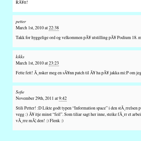
RÃ¥tt!
petter
March 1st, 2010 at
22:38
Takk for hyggelige ord og velkommen pÃ¥ utstilling pÃ¥ Podium 18. ma
kikks
March 1st, 2010 at
23:23
Fette fett! Ã¸nsker meg en sÃ¥nn patch til Ã¥ ha pÃ¥ jakka mi:P om je
Sofie
November 29th, 2011 at
9:42
Stili Petter! :D Likte godt typen “Information space” i den stÃ¸rrelsen 
vegg :) Ã¥ itje minst “feil”. Som tiliar sagt her inne, steike fÃ¸rr et arb
vÃ¸rre mÃ¦ den! :) Flenk :)