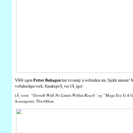
Petter Buhagen
VÃ¥r egen
har revamp’a websiden sin. Sjekk innom! 
vollahschpa verk. SmakeprÃ¸ver fÃ¸lger:
(Ã¸verst: “Growth With No Limits Within Reach” og “Mega Size Is A G
Screenprint, 70×100cm.