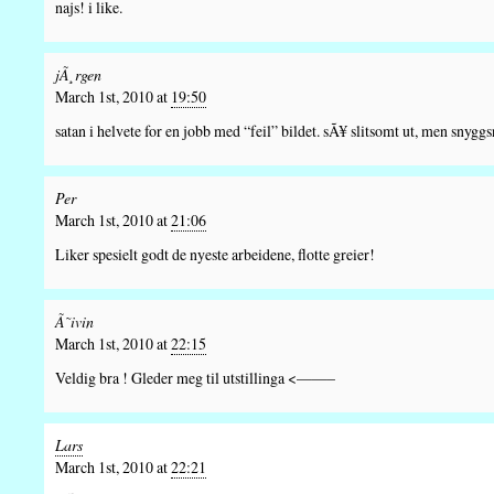
najs! i like.
jÃ¸rgen
March 1st, 2010 at
19:50
satan i helvete for en jobb med “feil” bildet. sÃ¥ slitsomt ut, men snyggs
Per
March 1st, 2010 at
21:06
Liker spesielt godt de nyeste arbeidene, flotte greier!
Ã˜ivin
March 1st, 2010 at
22:15
Veldig bra ! Gleder meg til utstillinga <——–
Lars
March 1st, 2010 at
22:21