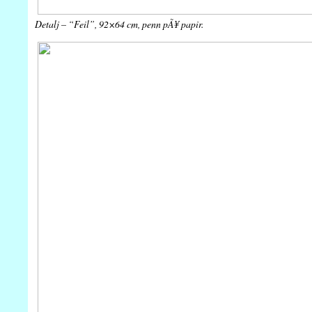
Detalj – “Feil”, 92×64 cm, penn pÃ¥ papir.