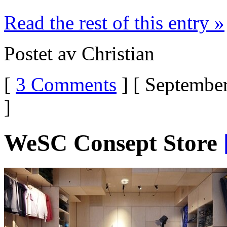
Read the rest of this entry »
Postet av Christian
[
3 Comments
] [ September
]
WeSC Consept Store