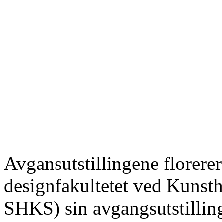
Avgansutstillingene florere
designfakultetet ved Kunsth
SHKS) sin avgangsutstilli