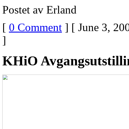
Postet av Erland
[
0 Comment
] [ June 3, 20
]
KHiO Avgangsutstill