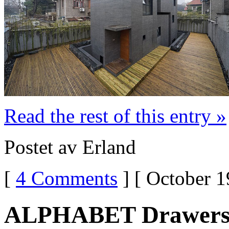
Read the rest of this entry »
Postet av Erland
[
4 Comments
] [ October 1
ALPHABET Drawer